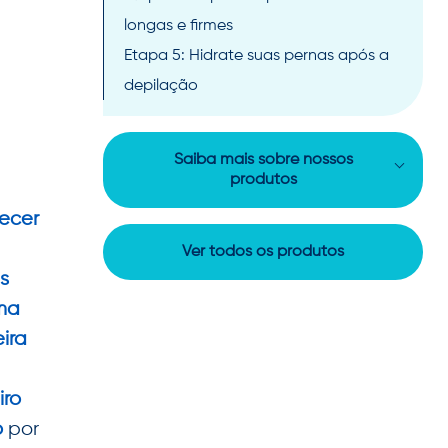
longas e firmes
Etapa 5: Hidrate suas pernas após a
depilação
Saiba mais sobre nossos
produtos
ecer
Ver todos os produtos
s
ma
ira
iro
o
por