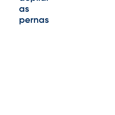
as
pernas