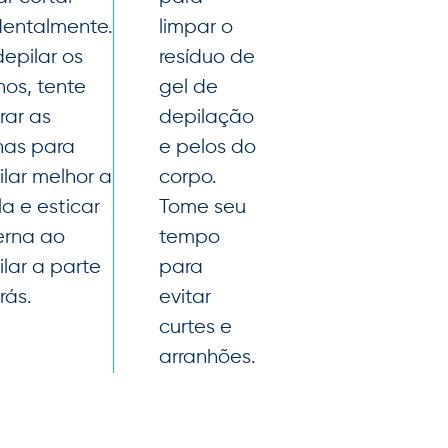
dentalmente.
limpar o
epilar os
resíduo de
hos, tente
gel de
rar as
depilação
nas para
e pelos do
lar melhor a
corpo.
la e esticar
Tome seu
erna ao
tempo
lar a parte
para
rás.
evitar
curtes e
arranhões.