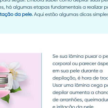
 para seguir. Embora saber como depilar suas pe
es, há algumas etapas fundamentais a realizar 
itação da pele.
Aqui estão algumas dicas simples
Se sua lâmina puxar o pe
corporal ou parecer ásp
em sua pele durante a
depilação, é hora de troc
Usar uma lâmina cega p
depilar aumenta a chan
de arranhões, queimadu
e irritação da pele.