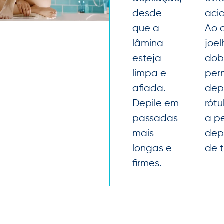
desde
aci
que a
Ao d
lâmina
joel
esteja
dob
limpa e
per
afiada.
depi
Depile em
rótu
passadas
a p
mais
depi
longas e
de t
firmes.