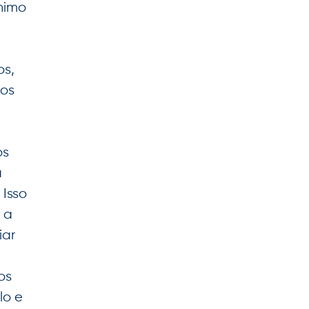
nimo
os,
los
os
a
 Isso
 a
ar
los
lo e