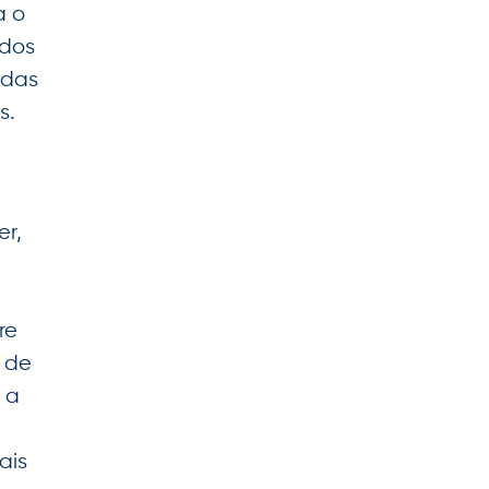
a o
 dos
 das
s.
r,
re
l de
 a
a
ais