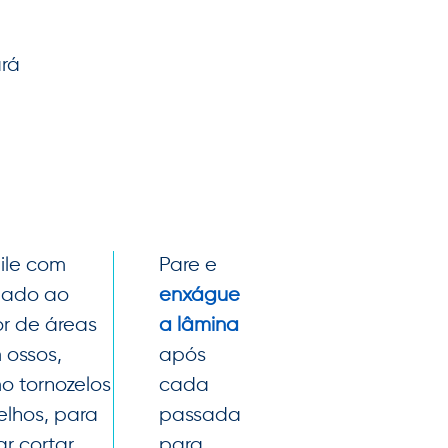
ará
ile com
Pare e
dado ao
enxágue
or de áreas
a lâmina
 ossos,
após
o tornozelos
cada
elhos, para
passada
ar cortar
para