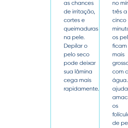
as chances
no mí
de irritação,
três a
cortes e
cinco
queimaduras
minut
na pele.
os pe
Depilar o
ficam
pelo seco
mais
pode deixar
gross
sua lâmina
com 
cega mais
água.
rapidamente.
ajuda
amaci
os
folícu
de pe