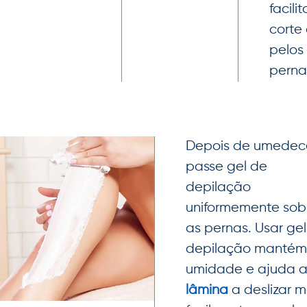
facilit
corte
pelos
perna
Depois de umedece
passe gel de
depilação
uniformemente sob
as pernas. Usar ge
depilação mantém
umidade e ajuda 
lâmina
a deslizar m