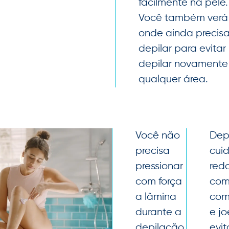
facilmente na pele.
Você também verá
onde ainda precis
depilar para evitar
depilar novamente
qualquer área.
Você não
Dep
precisa
cui
pressionar
red
com força
com
a lâmina
com
durante a
e jo
depilação,
evit