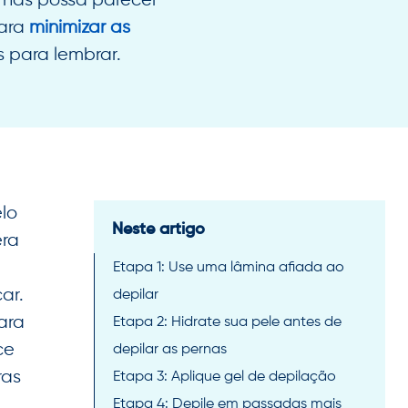
rnas possa parecer
para
minimizar as
 para lembrar.
lo
Neste artigo
era
Etapa 1: Use uma lâmina afiada ao
ar.
depilar
ara
Etapa 2: Hidrate sua pele antes de
ce
depilar as pernas
ras
Etapa 3: Aplique gel de depilação
Etapa 4: Depile em passadas mais