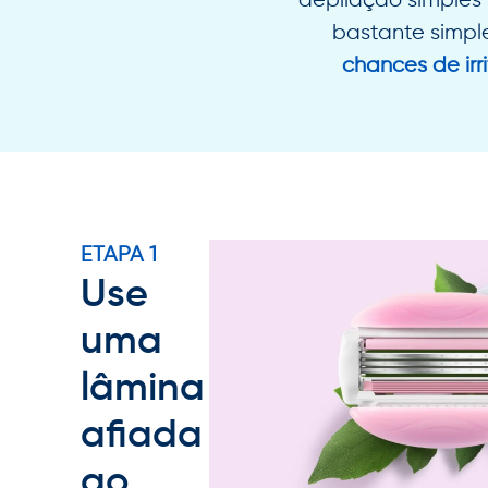
depilação simples
bastante simpl
chances de irr
ETAPA 1
Use
uma
lâmina
afiada
ao