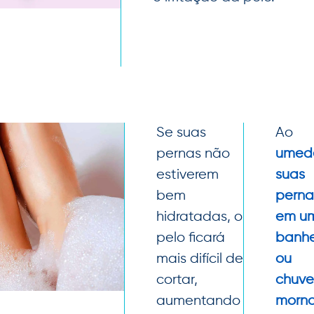
Se suas
Ao
pernas não
umed
estiverem
suas
bem
perna
hidratadas, o
em u
pelo ficará
banhe
mais difícil de
ou
cortar,
chuve
aumentando
morn