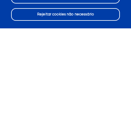
Rejeitar cookies não necessário
Consentimento de cookie
PRODUTOS
Não importa a área que você queira depilar,
aparar ou estilizar, os produtos Venus são
desenhados com seu corpo e pelos em
mente.