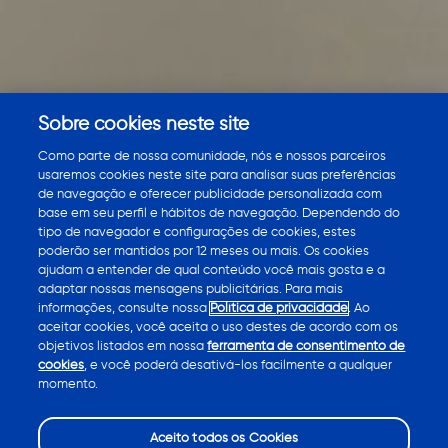
Sobre cookies neste site
Como parte de nossa comunidade, nós e nossos parceiros
usaremos cookies neste site para analisar suas preferências
de navegação e oferecer publicidade personalizada com
base em seu perfil e hábitos de navegação. Dependendo do
Minha pele
tipo de navegador e configurações de cookies, estes
poderão ser mantidos por 12 meses ou mais. Os cookies
ajudam a entender de qual conteúdo você mais gosta e a
do meu jeito
adaptar nossas mensagens publicitárias. Para mais
informações, consulte nossa
Política de privacidade
. Ao
aceitar cookies, você aceita o uso destes de acordo com os
objetivos listados em nossa
ferramenta de consentimento de
cookies
, e você poderá desativá-los facilmente a qualquer
momento.
Descubra Venus do seu jeito
Aceito todos os Cookies