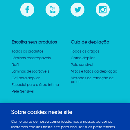
Escolha seus produtos
Guia de depilação
Todos os produtos
Todos os artigos
Lâminas recarregáveis
Como depilar
Refil
Pele sensível
Lâminas descartáveis
Mitos e fatos da depilação
Gel para depilar
Métodos de remoção de
pelos
Especial para a área íntima
Pele Sensível
Sobre Venus
Sobre cookies neste site
No que acreditamos
Como parte de nossa comunidade, nós e nossos parceiros
Termos e condições
usaremos cookies neste site para analisar suas preferências